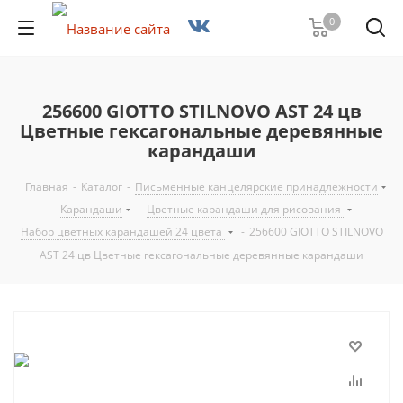
0
256600 GIOTTO STILNOVO AST 24 цв
Цветные гексагональные деревянные
карандаши
Главная
-
Каталог
-
Письменные канцелярские принадлежности
-
Карандаши
-
Цветные карандаши для рисования
-
Набор цветных карандашей 24 цвета
-
256600 GIOTTO STILNOVO
AST 24 цв Цветные гексагональные деревянные карандаши