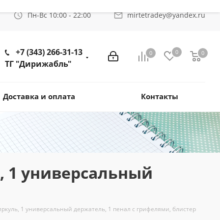
Пн-Вс 10:00 - 22:00
mirtetradey@yandex.ru
+7 (343) 266-31-13
0
0
0
ТГ "Дирижабль"
Доставка и оплата
Контакты
ь, 1 универсальный
иркуль, 1 универсальный держатель, 1 пенал с грифелями, блистер