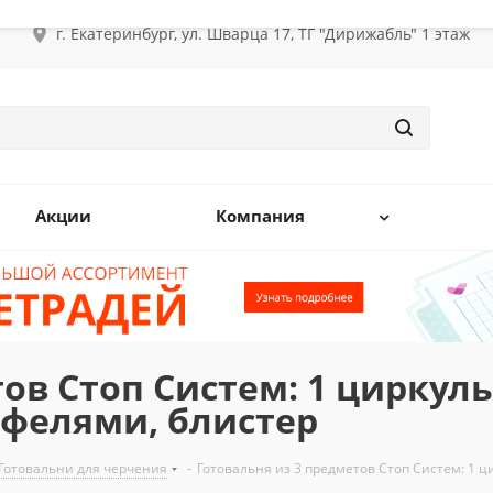
г. Екатеринбург, ул. Шварца 17, ТГ "Дирижабль" 1 этаж
Акции
Компания
ов Стоп Систем: 1 циркул
ифелями, блистер
Готовальни для черчения
-
Готовальня из 3 предметов Стоп Систем: 1 ц