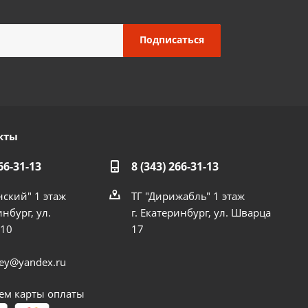
кты
66-31-13
8 (343) 266-31-13
нский" 1 этаж
ТГ "Дирижабль" 1 этаж
инбург, ул.
г. Екатеринбург, ул. Шварца
 10
17
dey@yandex.ru
м карты оплаты