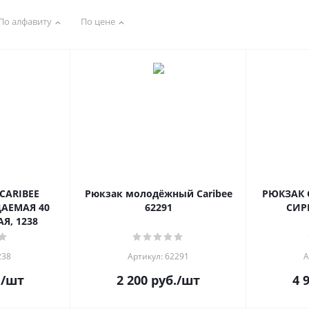
По алфавиту
По цене
CARIBEE
Рюкзак молодёжный Caribee
РЮКЗАК 
АЕМАЯ 40
62291
СИР
Я, 1238
238
Артикул: 62291
А
.
/шт
2 200
руб.
/шт
4 