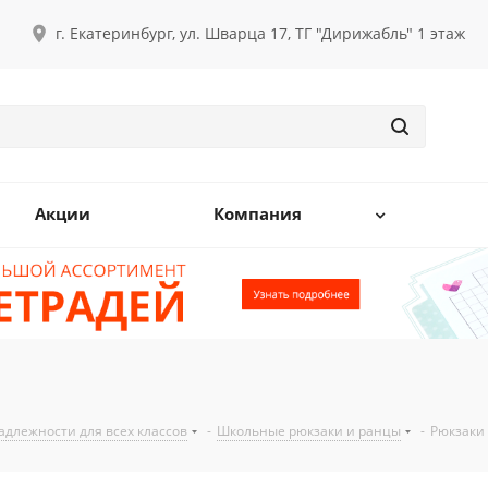
г. Екатеринбург, ул. Шварца 17, ТГ "Дирижабль" 1 этаж
Акции
Компания
длежности для всех классов
-
Школьные рюкзаки и ранцы
-
Рюкзаки 