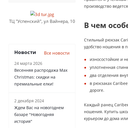
производство ведетс
ТЦ "Успенский", ул Вайнера, 10
В чем особ
Стильный рюкзак Cari
удобство ношения в 
Новости
Все новости
износостойкие и н
24 марта 2026
уплотненная спинк
Весенняя распродажа Max
два отделения вну
Christmas: скидки на
в рюкзаках Caribe
премиальные елки!
дороге.
2 декабря 2024
Каждый ранец Caribe
Ждем Вас на новогоднем
ношения. Купить школ
базаре "Новогодняя
курьером до дома или
история"