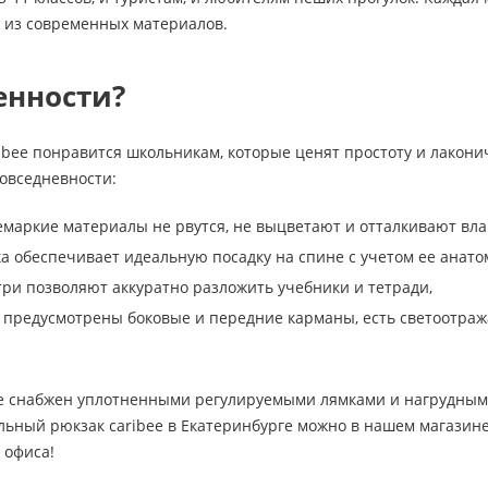
я из современных материалов.
енности?
bee понравится школьникам, которые ценят простоту и лаконич
повседневности:
емаркие материалы не рвутся, не выцветают и отталкивают влаг
а обеспечивает идеальную посадку на спине с учетом ее анато
три позволяют аккуратно разложить учебники и тетради,
e предусмотрены боковые и передние карманы, есть светоотра
e снабжен уплотненными регулируемыми лямками и нагрудным 
ьный рюкзак caribee в Екатеринбурге можно в нашем магазине 
 офиса!