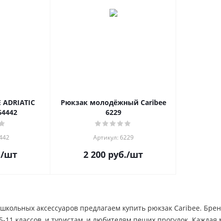
 ADRIATIC
Рюкзак молодёжный Caribee
64442
6229
442
Артикул: 6229
.
/шт
2 200
руб.
/шт
школьных аксессуаров предлагаем купить рюкзак Caribee. Брен
5-11 классов, и туристам, и любителям пеших прогулок. Каждая 