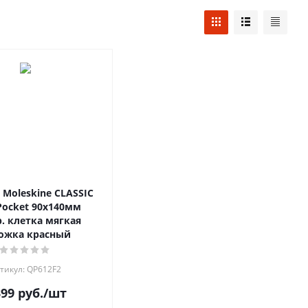
 Moleskine CLASSIC
Pocket 90x140мм
р. клетка мягкая
ожка красный
тикул: QP612F2
399
руб.
/шт