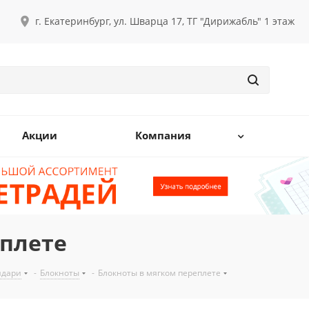
г. Екатеринбург, ул. Шварца 17, ТГ "Дирижабль" 1 этаж
Акции
Компания
еплете
ндари
-
Блокноты
-
Блокноты в мягком переплете