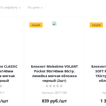
По алфавиту
По цене
АКЦИЯ
АКЦИЯ
ne CLASSIC
Блокнот Moleskine VOLANT
Блокнот
0x140мм
Pocket 90x140мм 80стр.
SOFT 
а мягкая
линейка мягкая обложка
192ст
ерный
черный (2шт)
обл
P611
Артикул: QP711BK
Ар
.
/шт
839
руб.
/шт
1 