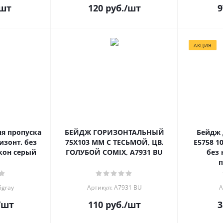
шт
120
руб.
/шт
9
АКЦИЯ
БЕЙДЖ ГОРИЗОНТАЛЬНЫЙ
Бейдж 
изонт. без
75Х103 ММ С ТЕСЬМОЙ, ЦВ.
E5758 1
кон серый
ГОЛУБОЙ COMIX, A7931 BU
без 
п
6gray
Артикул: A7931 BU
А
/шт
110
руб.
/шт
3