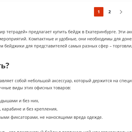
1
2
р тетрадей» предлагает купить бейдж в Екатеринбурге. Эти а
мероприятий. Компактные и удобные, они необходимы для доне
м бейджики для представителей самых разных сфер – торговли, 
ть?
вляет собой небольшой аксессуар, который держится на специ
чные виды этих офисных товаров:
адышами и без них,
, карабине и без крепления,
ными фиксаторами, не наносящими вреда одежде.