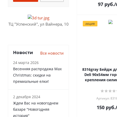
97
руб.
/
ТЦ "Успенский", ул Вайнера, 10
АКЦИЯ
Новости
Все новости
24 марта 2026
Весенняя распродажа Max
8316gray Бейдж для пропуска
Deli 90х54мм гор
Christmas: скидки на
крепления сили
премиальные елки!
2 декабря 2024
Артикул: 831
Ждем Вас на новогоднем
150
руб.
базаре "Новогодняя
история"