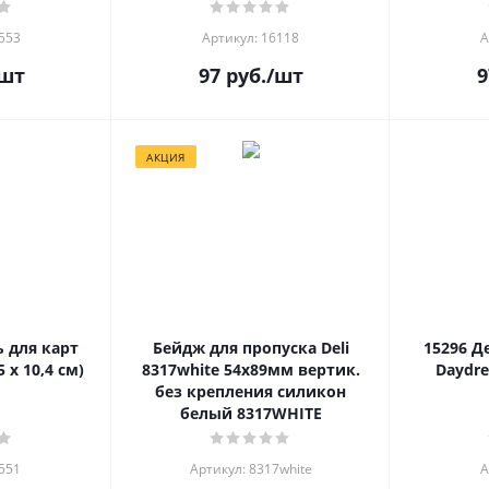
553
Артикул: 16118
А
шт
97
руб.
/шт
9
АКЦИЯ
 для карт
Бейдж для пропуска Deli
15296 Д
 х 10,4 см)
8317white 54х89мм вертик.
Daydre
без крепления силикон
белый 8317WHITE
551
Артикул: 8317white
А