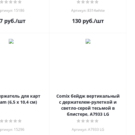
ртикул: 15186
Артикул: 8314white
7
руб.
/шт
130
руб.
/шт
ержатель для карт
Comix бейдж вертикальный
am (6,5 х 10,4 см)
с держателем-рулеткой и
светло-серой тесьмой в
блистере, A7933 LG
ртикул: 15296
Артикул: A7933 LG