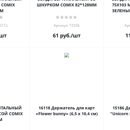
 COMIX
ШНУРКОМ COMIX 82*128ММ
75Х103 
ММ
ЗЕЛЕНЫЙ
57 CL
Артикул: Т2556
Ар
шт
61
руб.
/шт
1
НТАЛЬНЫЙ
16118 Держатель для карт
15186 Д
СОЙ COMIX
«Flower bunny» (6,5 х 10,4 см)
"Unicorn S
М