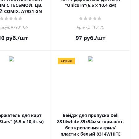
ММ С ТЕСЬМОЙ, ЦВ.
"Unicorn"(6,5 х 10,4 см)
 COMIX, A7931 GN
тикул: A7931 GN
Артикул: 15175
10
руб.
/шт
97
руб.
/шт
АКЦИЯ
ержатель для карт
Бейдж для пропуска Deli
tars" (6,5 х 10,4 см)
8314white 89x54мм горизонт.
без крепления акрил/
пластик белый 8314WHITE