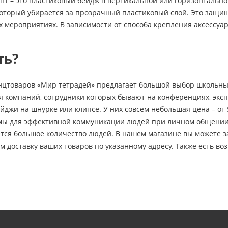
нт – это пластиковый бейдж в вертикальной или горизонтальн
оторый убирается за прозрачный пластиковый слой. Это защища
 мероприятиях. В зависимости от способа крепления аксессуа
ть?
нцтоваров «Мир тетрадей» предлагает большой выбор школьны
 компаний, сотрудники которых бывают на конференциях, эксп
ейджи на шнурке или клипсе. У них совсем небольшая цена – от 
мы для эффективной коммуникации людей при личном общении,
тся большое количество людей. В нашем магазине вы можете з
м доставку ваших товаров по указанному адресу. Также есть в