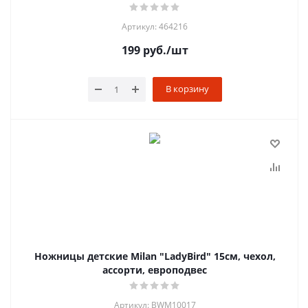
Артикул: 464216
199
руб.
/шт
В корзину
Ножницы детские Milan "LadyBird" 15см, чехол,
ассорти, европодвес
Артикул: BWM10017