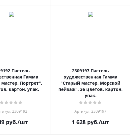
92 Пастель
2309197 Пастель
ественная Гамма
художественная Гамма
 мастер. Портрет",
"Старый мастер. Морской
ов, картон. упак.
пейзаж", 36 цветов, картон.
упак.
тикул: 2309192
Артикул: 2309197
89
руб.
/шт
1 628
руб.
/шт