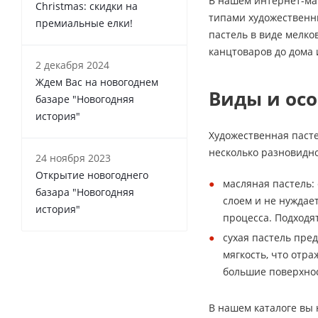
В нашем интернет-ма
Christmas: скидки на
типами художественны
премиальные елки!
пастель в виде мелк
канцтоваров до дома 
2 декабря 2024
Ждем Вас на новогоднем
Виды и ос
базаре "Новогодняя
история"
Художественная пасте
несколько разновидно
24 ноября 2023
Открытие новогоднего
масляная пастель:
базара "Новогодняя
слоем и не нуждае
история"
процесса. Подходят
сухая пастель пред
мягкость, что отр
большие поверхнос
В нашем каталоге вы 