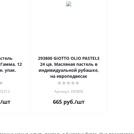
астель
293800 GIOTTO OLIO PASTELS
Гамма, 12
24 цв. Масляная пастель в
н. упак.
индивидуальной рубашке,
на европодвесах
202312
Артикул: 293800
.
/шт
665
руб.
/шт