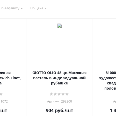
По алфавиту
По цене
ляная
GIOTTO OLIO 48 цв.Масляная
810003 Пастель 
wich Line",
пастель в индивидуальной
художес
а
рубашке
квад
полов
11072
Артикул: 293200
А
/шт
904
руб.
/шт
1 