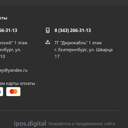
кты
66-31-13
8 (343) 266-31-13
нский" 1 этаж
ТГ "Дирижабль" 1 этаж
инбург, ул.
г. Екатеринбург, ул. Шварца
 10
17
dey@yandex.ru
м карты оплаты
Разработка и продвижение сайта