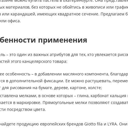
газине можно купить пастель в Екатеринбурге. Она представле
х материалов, без которых не обойтись в живописи или графи
ов или карандашей, имеющих квадратное сечение. Предлагаем 
или офиса.
обенности применения
ль – это один из важных атрибутов для тех, кто увлекается рис
стей этого канцелярского товара:
 ее особенность – в добавлении масляного компонента, благод
тся в дополнительной фиксации. Ее можно растушевать, перемеш
 для рисования на бумаге, дереве, картоне, холсте;
ставлена мелками, в основе которых – глина, карбонат кальция
ажается в маркировке. Прямоугольные мелки позволяют создава
ти посредством цвета.
найдете продукцию европейских брендов Giotto fila и LYRA. Он