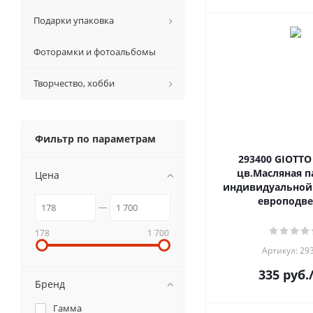
Подарки упаковка
Фоторамки и фотоальбомы
Творчество, хобби
Фильтр по параметрам
293400 GIOTTO
цв.Масляная п
Цена
индивидуальной
европодв
178
1 700
Артикул: 29
335
руб.
Бренд
Гамма