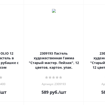
 OLIO 12
2309193 Пастель
23091
астель в
художественная Гамма
худож
 рубашке с
"Старый мастер. Пейзаж", 12
"Старый
есом
цветов, картон. упак.
12 цвет
3400
Артикул: 2309193
Ар
/шт
589
руб.
/шт
5