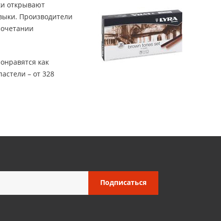
нки открывают
авыки. Производители
сочетании
онравятся как
астели – от 328