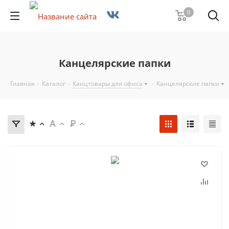
0
Канцелярские папки
Главная
-
Каталог
-
Канцтовары для офиса
-
Канцелярские папки