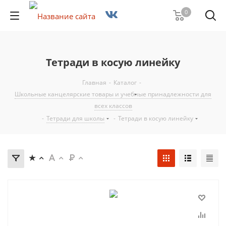
0
Тетради в косую линейку
Главная
-
Каталог
-
Школьные канцелярские товары и учебные принадлежности для
всех классов
-
Тетради для школы
-
Тетради в косую линейку