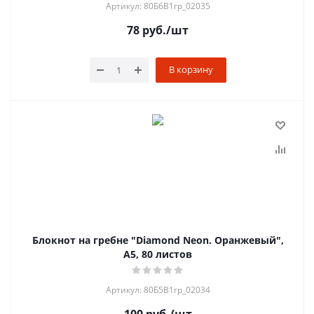
Артикул: 80Б6B1гр_02035
78
руб.
/шт
В корзину
Блокнот на гребне "Diamond Neon. Оранжевый",
А5, 80 листов
Артикул: 80Б5B1гр_02034