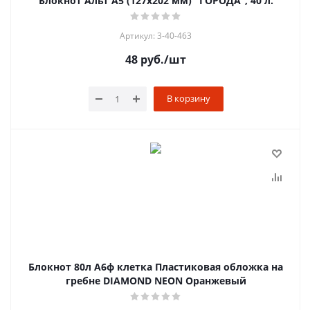
Блокнот Альт А5 (127х202 мм) "ГОРОДА", 40 л.
Артикул: 3-40-463
48
руб.
/шт
В корзину
Блокнот 80л А6ф клетка Пластиковая обложка на
гребне DIAMOND NEON Оранжевый