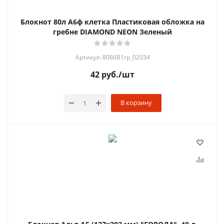
Блокнот 80л А6ф клетка Пластиковая обложка на
гребне DIAMOND NEON Зеленый
Артикул: 80Б6B1гр_02034
42
руб.
/шт
В корзину