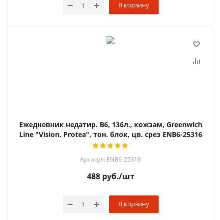
В корзину
Ежедневник недатир. B6, 136л., кожзам, Greenwich
Line "Vision. Protea", тон. блок, цв. срез ENB6-25316
Артикул: ENB6-25316
488
руб.
/шт
В корзину