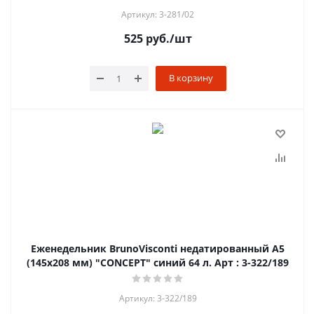
Артикул: 3-281/02
525
руб.
/шт
В корзину
Еженедельник BrunoVisconti недатированный А5
(145х208 мм) "CONCEPT" синий 64 л. Арт : 3-322/189
Артикул: 3-322/189