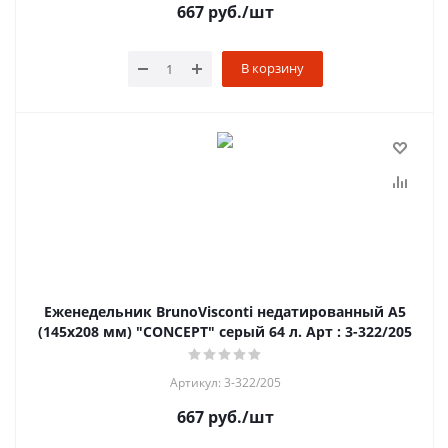
667
руб.
/шт
В корзину
Еженедельник BrunoVisconti недатированный А5
(145х208 мм) "CONCEPT" серый 64 л. Арт : 3-322/205
Артикул: 3-322/205
667
руб.
/шт