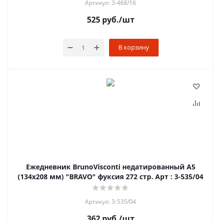
Артикул: 3-468/16
525
руб.
/шт
В корзину
Ежедневник BrunoVisconti недатированный А5
(134х208 мм) "BRAVO" фуксия 272 стр. Арт : 3-535/04
Артикул: 3-535/04
362
руб.
/шт