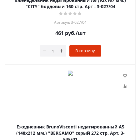
Еженедельник недатированный А6 (92х167 мм.)
"CITY" бордовый 160 стр. Арт : 3-027/04
Артикул: 3-027/04
461
руб.
/шт
В корзину
Ежедневник BrunoVisconti недатированный А5
(148х212 мм.) "BERGAMO" серый 272 стр. Арт. 3-
545/01