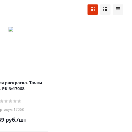
я раскраска. Тачки
. РК №17068
ртикул: 17068
59
руб.
/шт