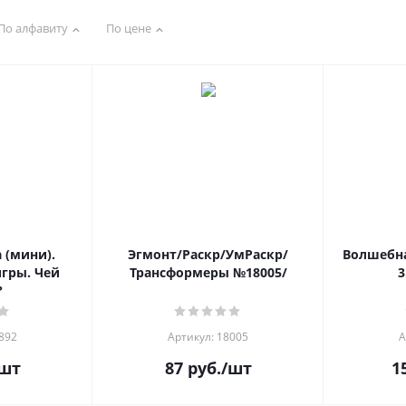
По алфавиту
По цене
 (мини).
Эгмонт/Раскр/УмРаскр/
Волшебна
гры. Чей
Трансформеры №18005/
3
?
892
Артикул: 18005
А
шт
87
руб.
/шт
1