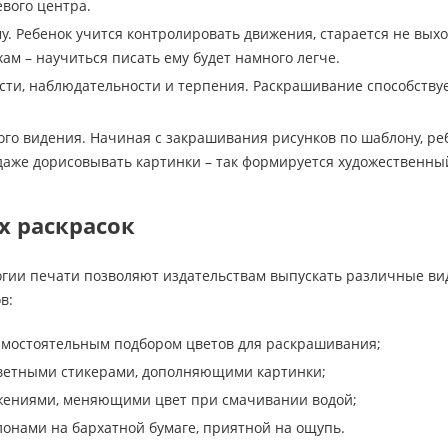
евого центра.
му. Ребенок учится контролировать движения, старается не вых
м – научиться писать ему будет намного легче.
сти, наблюдательности и терпения. Раскрашивание способств
ого видения. Начиная с закрашивания рисунков по шаблону, ре
даже дорисовывать картинки – так формируется художественный
х раскрасок
гии печати позволяют издательствам выпускать различные вид
в:
самостоятельным подбором цветов для раскрашивания;
цветными стикерами, дополняющими картинки;
ажениями, меняющими цвет при смачивании водой;
лонами на бархатной бумаге, приятной на ощупь.