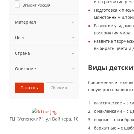
и на развитие реч
Эгмонт Россия
Подготовка к пись
монотонным штриха
Материал
Развитие усидчиво
восприятия мира.
Цвет
Развитие творческ
выбирать цвета и 
Страна
Виды детски
Описание
Современные техноло
Сбросить
популярных варианто
классические – с 
с наклейками – с 
ТЦ "Успенский", ул Вайнера, 10
водные – с изобр
бархатные – с шаб