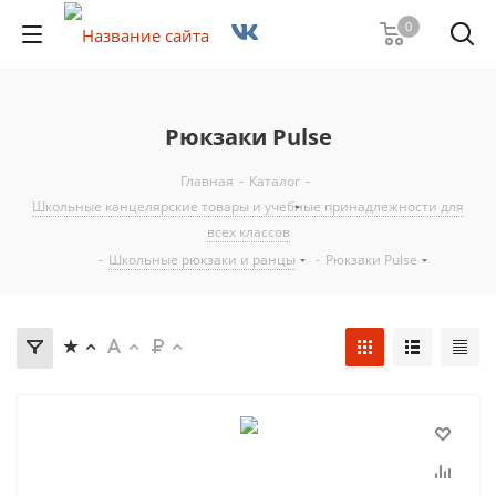
0
Рюкзаки Pulse
Главная
-
Каталог
-
Школьные канцелярские товары и учебные принадлежности для
всех классов
-
Школьные рюкзаки и ранцы
-
Рюкзаки Pulse