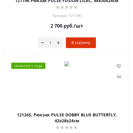
121196 Рюкзак PULSE FUSION LILAC, 48х30х24см
Артикул: 121196
2 700
руб.
/шт
В корзину
ГАРАНТИЯ 3 ГОДА
121265, Рюкзак PULSE DOBBY BLUE BUTTERFLY,
42х28х24см