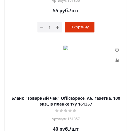
Артикул: 161356
55
руб.
/шт
В корзину
Бланк "Товарный чек" OfficeSpace, А6, газетка, 100
экз., в пленке т/у 161357
Артикул: 161357
40
руб.
/шт