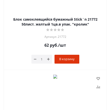
Блок самоклеящийся бумажный Stick`n 21772
50лист. желтый 1цв.в упак. "кролик"
Артикул: 21772
62
руб.
/шт
В корзину