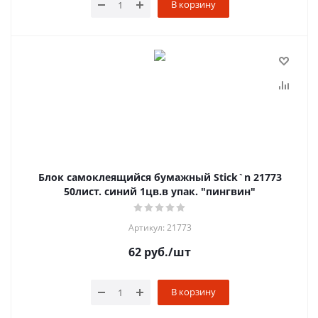
В корзину
Блок самоклеящийся бумажный Stick`n 21773
50лист. синий 1цв.в упак. "пингвин"
Артикул: 21773
62
руб.
/шт
В корзину