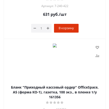
Артикул: 7-240-422
631
руб.
/шт
В корзину
Бланк "Приходный кассовый ордер" OfficeSpace,
А5 (форма КО-1), газетка, 100 экз., в пленке т/у
161356