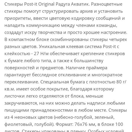
Стикеры Post-it Original Радуга Акватик. Разноцветные
стикеры помогут структурировать архив и установить
приоритеты, ввести цветовую кодировку сообщений и
наладить коммуникацию между членами команды,
создадут искру творчества и просто хрошее настроение.
В компактном блоке скомбинированы стикеры четырех
разных цветов. Уникальная клеевая система Post-it с
клейкостью - 27 Н/м обеспечивает крепление стикеров
к бумаге любого типа, а также к большинству
поверхностей и предметов. Наличие праймера
гарантирует бесследное отклеивание и многократное
переклеивание. Специальная бумага с плотностью 80 г/
кв.м. имеет особое покрытие, благодаря которому
листочки легко отделяются от блока, меньше
закручиваются, на них можно делать надписи любыми
пишущими принадлежностями в любом месте. Стикеры
из 4 неоновых цветов (небесно-голубой, зеленый,
фиолетовый, голубой). Формат: 76х76 мм, в блоке 100
листов. Стикеры упакованы в пленку. Особых условий