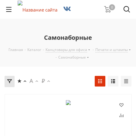
0
Самонаборные
Главная
-
Каталог
-
Канцтовары для офиса
-
Печати и штампы
-
Самонаборные