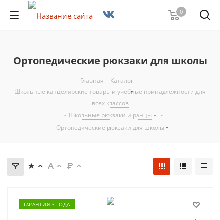
0
Ортопедические рюкзаки для школы
Главная
-
Каталог
-
Школьные канцелярские товары и учебные принадлежности для
всех классов
-
Школьные рюкзаки и ранцы
-
Ортопедические рюкзаки для школы
ГАРАНТИЯ 3 ГОДА