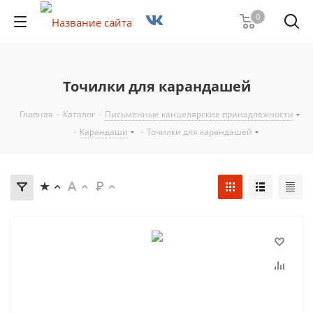
0
Точилки для карандашей
Главная
-
Каталог
-
Письменные канцелярские принадлежности
-
Карандаши
-
Точилки для карандашей