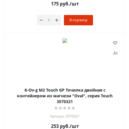
175
руб.
/шт
В корзину
K-Ov-g M2 Touch GP Точилка двойная с
контейнером из магнези "Oval", серия Touch
3570321
Артикул: 3570321
253
руб.
/шт