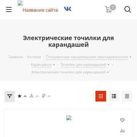
0
Электрические точилки для
карандашей
Главная
-
Каталог
-
Письменные канцелярские принадлежности
-
Карандаши
-
Точилки для карандашей
-
Электрические точилки для карандашей