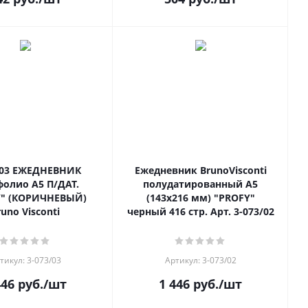
/03 ЕЖЕДНЕВНИК
Ежедневник BrunoVisconti
олио А5 П/ДАТ.
полудатированный А5
Y" (КОРИЧНЕВЫЙ)
(143х216 мм) "PROFY"
runo Visconti
черный 416 стр. Арт. 3-073/02
тикул: 3-073/03
Артикул: 3-073/02
446
руб.
/шт
1 446
руб.
/шт