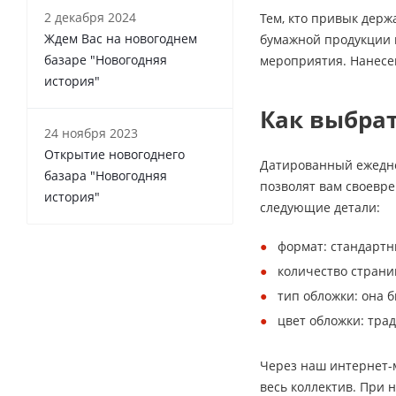
2 декабря 2024
Тем, кто привык держ
Ждем Вас на новогоднем
бумажной продукции 
базаре "Новогодняя
мероприятия. Нанесен
история"
Как выбра
24 ноября 2023
Открытие новогоднего
Датированный ежедне
базара "Новогодняя
позволят вам своевр
история"
следующие детали:
формат: стандартны
количество страниц
тип обложки: она б
цвет обложки: тра
Через наш интернет-м
весь коллектив. При