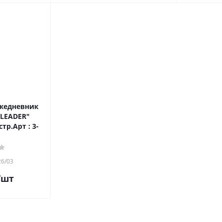
жедневник
"LEADER"
тр.Арт : 3-
26/03
/шт