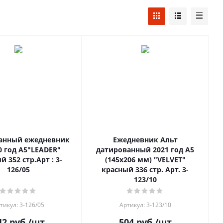
анный ежедневник
Ежедневник Альт
0 год А5"LEADER"
датированный 2021 год А5
 352 стр.Арт : 3-
(145х206 мм) "VELVET"
126/05
красный 336 стр. Арт. 3-
123/10
тикул: 3-126/05
Артикул: 3-123/10
42
руб.
/шт
504
руб.
/шт