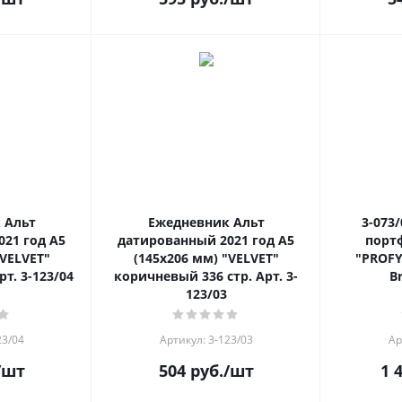
 Альт
Ежедневник Альт
3-073
21 год А5
датированный 2021 год А5
портф
"VELVET"
(145х206 мм) "VELVET"
"PROF
рт. 3-123/04
коричневый 336 стр. Арт. 3-
B
123/03
23/04
Артикул: 3-123/03
Ар
/шт
504
руб.
/шт
1 