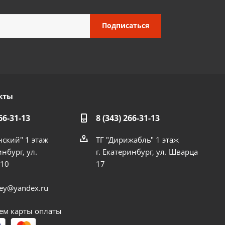
кты
66-31-13
8 (343) 266-31-13
нский" 1 этаж
ТГ "Дирижабль" 1 этаж
инбург, ул.
г. Екатеринбург, ул. Шварца
 10
17
dey@yandex.ru
м карты оплаты