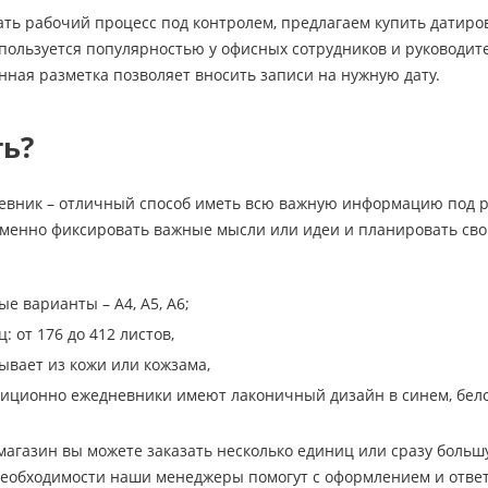
ать рабочий процесс под контролем, предлагаем купить датир
пользуется популярностью у офисных сотрудников и руководите
ная разметка позволяет вносить записи на нужную дату.
ть?
вник – отличный способ иметь всю важную информацию под рук
еменно фиксировать важные мысли или идеи и планировать сво
е варианты – А4, А5, А6;
: от 176 до 412 листов,
ывает из кожи или кожзама,
диционно ежедневники имеют лаконичный дизайн в синем, бел
агазин вы можете заказать несколько единиц или сразу больш
 необходимости наши менеджеры помогут с оформлением и отв