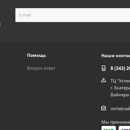
!
Помощь
Наши конта
Вопрос-ответ
8 (343) 2
ТЦ "Успе
г. Екатер
Вайнера
mirtetra
Мы принимае