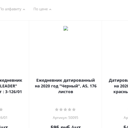
По алфавиту
По цене
жедневник
Ежедневник датированный
Датиров
"LEADER"
на 2020 год "Черный", А5, 176
на 202
 : 3-126/01
листов
красный
26/01
Артикул: 50095
Ар
/шт
595
руб.
/шт
5