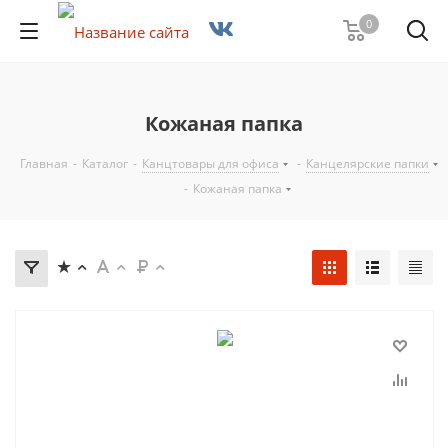
0
Кожаная папка
Главная
-
Каталог
-
Канцтовары для офиса
-
Канцелярские папки
-
Кожаная папка