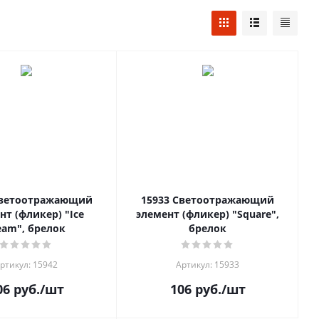
Светоотражающий
15933 Светоотражающий
нт (фликер) "Ice
элемент (фликер) "Square",
eam", брелок
брелок
ртикул: 15942
Артикул: 15933
06
руб.
/шт
106
руб.
/шт