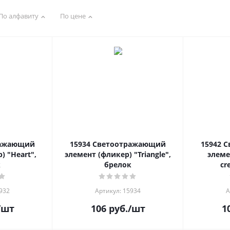
По алфавиту
По цене
ражающий
15934 Светоотражающий
15942 
) "Heart",
элемент (фликер) "Triangle",
элеме
к
брелок
cr
932
Артикул: 15934
А
/шт
106
руб.
/шт
1