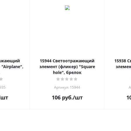
ражающий
15944 Светоотражающий
15938 
"Airplane",
элемент (фликер) "Square
элемен
к
hole", брелок
935
Артикул: 15944
А
/шт
106
руб.
/шт
1