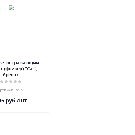
Светоотражающий
т (фликер) "Car",
брелок
ртикул: 15938
06
руб.
/шт