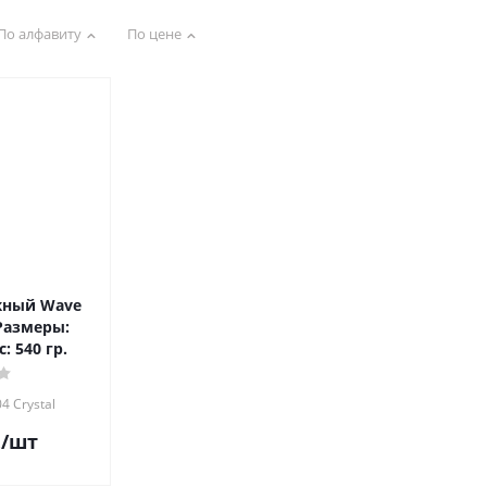
По алфавиту
По цене
жный Wave
 Размеры:
: 540 гр.
4 Crystal
.
/шт