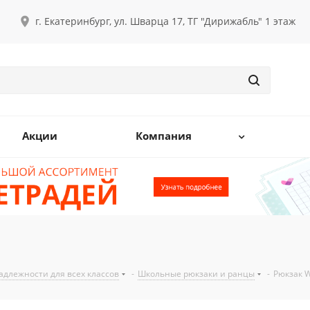
г. Екатеринбург, ул. Шварца 17, ТГ "Дирижабль" 1 этаж
Акции
Компания
длежности для всех классов
-
Школьные рюкзаки и ранцы
-
Рюкзак 