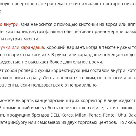
вную поверхность, не растекаются и позволяют повторно писа
:
ю внутри
. Она наносится с помощью кисточки из ворса или ап
еский шарик внутри флакона обеспечивает равномерное разме
и внутри емкости.
ручки или карандаша
. Хороший вариант, когда в тексте нужны 
го шарика на кончике. В ручке или карандаше помещается до
идкостью не высыхает более длительное время.
ет собой роллер с сухим корректирующим составом внутри, кот
можно писать сразу. Лента наносится тонким, но плотным и н
ва ленты, если пользоваться ею неправильно.
можете выбрать канцелярский штрих-корректор в виде жидкости
 применений и могут быть полезны как в офисе, так и в школе,
ь продукцию брендов DELI, Kores, Milan, Penac, Pentel, Uhu. З
катеринбургу или самовывоз из двух торговых центров. По любы