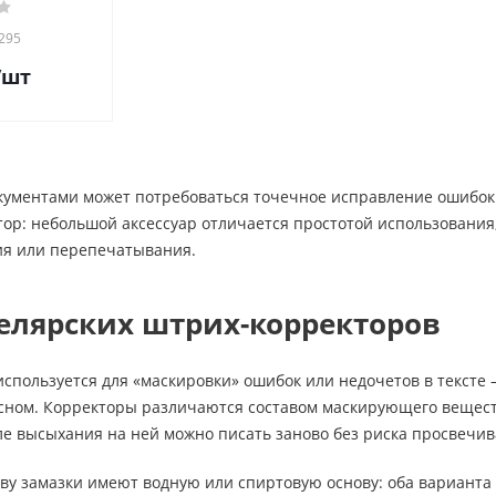
295
/шт
кументами может потребоваться точечное исправление ошибок 
ор: небольшой аксессуар отличается простотой использования
ия или перепечатывания.
елярских штрих-корректоров
спользуется для «маскировки» ошибок или недочетов в тексте 
сном. Корректоры различаются составом маскирующего веществ
ле высыхания на ней можно писать заново без риска просвечи
ву замазки имеют водную или спиртовую основу: оба варианта 