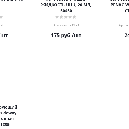
9
ЖИДКОСТЬ UHU, 20 МЛ,
PENAC W
50450
C
19
Артикул: 50450
Артик
/шт
175
руб.
/шт
2
ирующий
sideway
тонная
51295