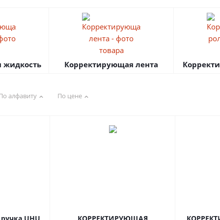
 жидкость
Корректирующая лента
Коррект
По алфавиту
По цене
 ручка UHU
КОРРЕКТИРУЮЩАЯ
КОРРЕК