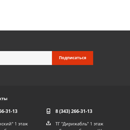
кты
66-31-13
8 (343) 266-31-13
нский" 1 этаж
ТГ "Дирижабль" 1 этаж