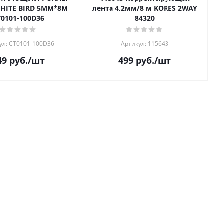
HITE BIRD 5ММ*8М
лента 4,2мм/8 м KORES 2WAY
T0101-100D36
84320
ул: CT0101-100D36
Артикул: 115643
49
руб.
/шт
499
руб.
/шт