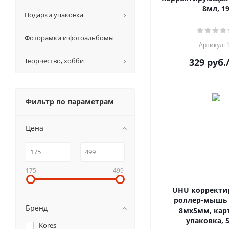
8мл, 1
Подарки упаковка
Фоторамки и фотоальбомы
Артикул: 
Творчество, хобби
329
руб.
Фильтр по параметрам
Цена
175
499
UHU коррект
роллер-мышь 
Бренд
8мx5мм, кар
упаковка, 
Kores