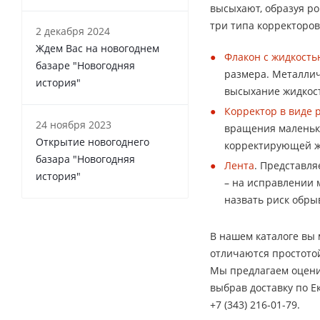
высыхают, образуя ро
три типа корректоров
2 декабря 2024
Ждем Вас на новогоднем
Флакон с жидкость
базаре "Новогодняя
размера. Металлич
история"
высыхание жидкост
Корректор в виде 
24 ноября 2023
вращения маленько
Открытие новогоднего
корректирующей ж
базара "Новогодняя
Лента
. Представля
история"
– на исправлении 
назвать риск обры
В нашем каталоге вы 
отличаются простотой
Мы предлагаем оценит
выбрав доставку по Е
+7 (343) 216-01-79.