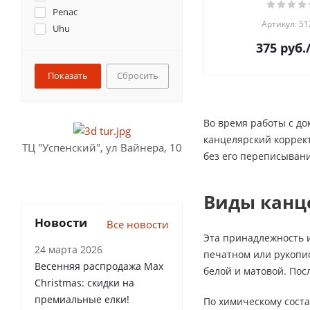
Penac
Артикул: 51
Uhu
375
руб.
Сбросить
Во время работы с до
канцелярский коррект
ТЦ "Успенский", ул Вайнера, 10
без его переписыван
Виды канц
Новости
Все новости
Эта принадлежность и
24 марта 2026
печатном или рукопи
Весенняя распродажа Max
белой и матовой. Пос
Christmas: скидки на
премиальные елки!
По химическому соста