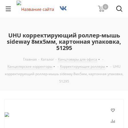
0
UHU корректирующий роллер-мышь
sideway 8мx5мм, картонная упаковка,
51295
Главная
-
Каталог
-
Канцтовары для офиса
-
Канцелярские корректоры
-
Корректирующие роллеры
-
UHU
корректирующий роллер-мышь sideway 8мx5мм, картонная упаковка,
51295