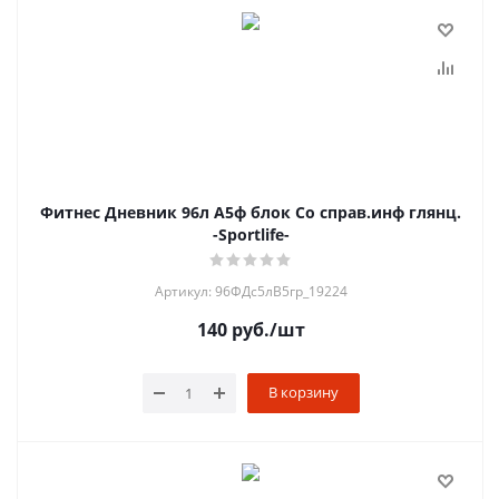
Фитнес Дневник 96л А5ф блок Со справ.инф глянц.
-Sportlife-
Артикул: 96ФДс5лВ5гр_19224
140
руб.
/шт
В корзину