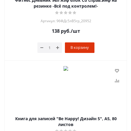
Фитнес Дневник 96л А5ф блок Со справ.инф на
резинке -Всё под контролем!-
Артикул: 96ФДс5лВ5гр_20952
138
руб.
/шт
В корзину
Книга для записей "Be Happy! Дизайн 5", А5, 80
листов