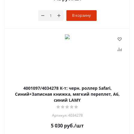
В корзину
4001097/4034278 К-т: черн. роллер Safari,
Синий+Записная книжка, мягкий переплет, А6,
синий LAMY
Артикул: 4034278
5 030
руб.
/шт