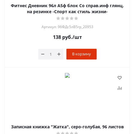
Фитнес Дневник 96л А5ф блок Со справ.инф глянц.
на резинке -Спорт как стиль жизни-
Артикул: 96ФДс5лВ5гр_20953
138
руб.
/шт
В корзину
Записная книжка "Жатка", серо-голубая, 96 листов