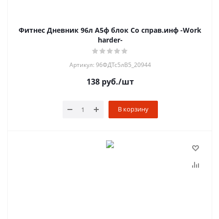
Фитнес Дневник 96л А5ф блок Со справ.инф -Work
harder-
Артикул: 96ФДТс5лВ5_20944
138
руб.
/шт
В корзину