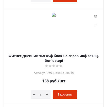
Фитнес Дневник 96л А5ф блок Со справ.инф глянц.
-Don't stop!-
Артикул: 96ФДТс5лВ5_20945
138
руб.
/шт
В корзину