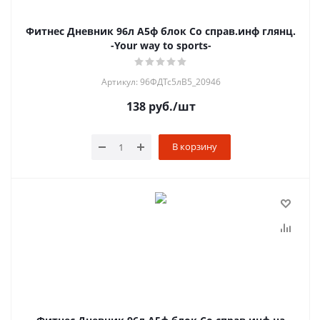
Фитнес Дневник 96л А5ф блок Со справ.инф глянц.
-Your way to sports-
Артикул: 96ФДТс5лВ5_20946
138
руб.
/шт
В корзину