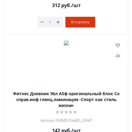
312
руб.
/шт
В корзину
Фитнес Дневник 96л А5ф оригинальный блок Со
справ.инф глянц.ламинация -Спорт как стиль
жизни-
Артикул: 96ФДТс5лфВ5_20947
142
руб.
/шт