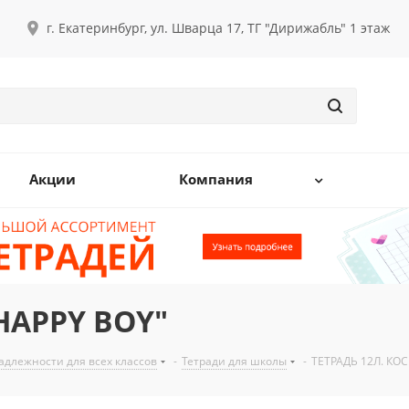
г. Екатеринбург, ул. Шварца 17, ТГ "Дирижабль" 1 этаж
Акции
Компания
"HAPPY BOY"
длежности для всех классов
-
Тетради для школы
-
ТЕТРАДЬ 12Л. КОС