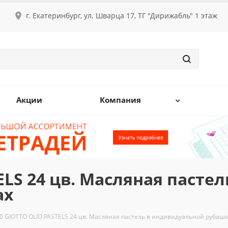
г. Екатеринбург, ул. Шварца 17, ТГ "Дирижабль" 1 этаж
Акции
Компания
ELS 24 цв. Масляная паст
ах
0 GIOTTO OLIO PASTELS 24 цв. Масляная пастель в индивидуальной рубашк