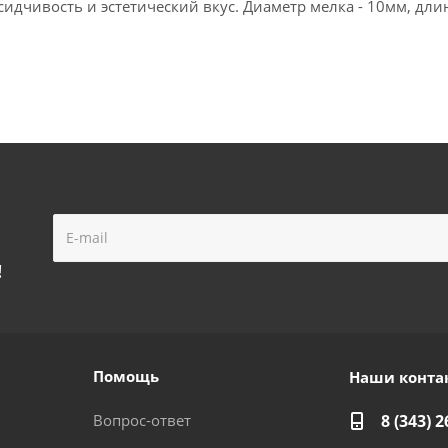
идчивость и эстетический вкус. Диаметр мелка - 10мм, длин
!
Помощь
Наши конта
Вопрос-ответ
8 (343) 2