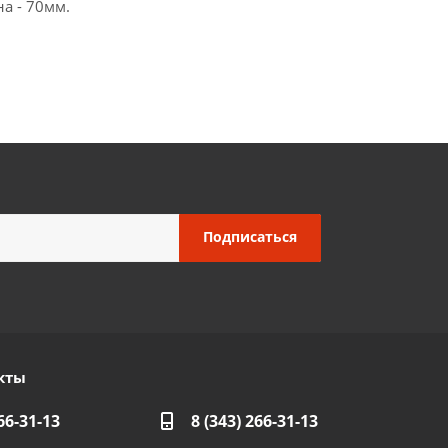
а - 70мм.
кты
66-31-13
8 (343) 266-31-13