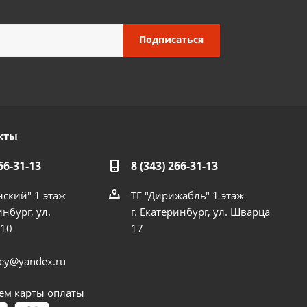
кты
66-31-13
8 (343) 266-31-13
нский" 1 этаж
ТГ "Дирижабль" 1 этаж
инбург, ул.
г. Екатеринбург, ул. Шварца
 10
17
dey@yandex.ru
м карты оплаты