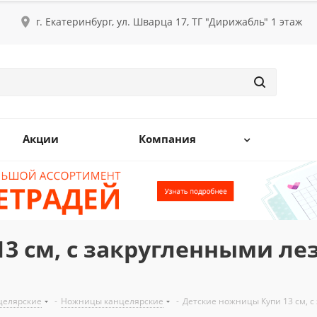
г. Екатеринбург, ул. Шварца 17, ТГ "Дирижабль" 1 этаж
Акции
Компания
3 см, с закругленными ле
целярские
-
Ножницы канцелярские
-
Детские ножницы Купи 13 см, с