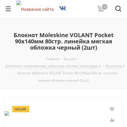
0
Блокнот Moleskine VOLANT Pocket
90x140мм 80стр. линейка мягкая
обложка черный (2шт)
Главная
-
Каталог
-
Блокноты, ежедневники, записные книжки, календари
-
Блокноты
-
Блокнот Moleskine VOLANT Pocket 90x140мм 80стр. линейка
мягкая обложка черный (2шт)
АКЦИЯ