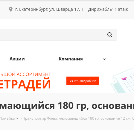
г. Екатеринбург, ул. Шварца 17, ТГ "Дирижабль" 1 этаж
Акции
Компания
мающийся 180 гр, основани
Линейки
-
Транспортир Флекс неломающийся 180 гр, основание 12 см, 