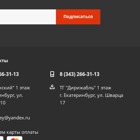
кты
66-31-13
8 (343) 266-31-13
нский" 1 этаж
ТГ "Дирижабль" 1 этаж
инбург, ул.
г. Екатеринбург, ул. Шварца
 10
17
dey@yandex.ru
м карты оплаты