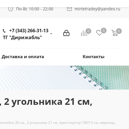
Пн-Вс 10:00 - 22:00
mirtetradey@yandex.ru
+7 (343) 266-31-13
0
0
0
ТГ "Дирижабль"
Доставка и оплата
Контакты
 2 угольника 21 см,
нейка 30 см., 2 угольника 21 см, транспортир 180/12 см, европод.,