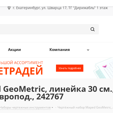
г. Екатеринбург, ул. Шварца 17, ТГ "Дирижабль" 1 этаж
Акции
Компания
eoMetric, линейка 30 см.,
вропод., 242767
Наборы чертежных инструментов
-
Чертёжный набор Maped GeoMetric, ли