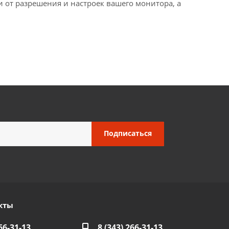
и от разрешения и настроек вашего монитора, а
кты
66-31-13
8 (343) 266-31-13