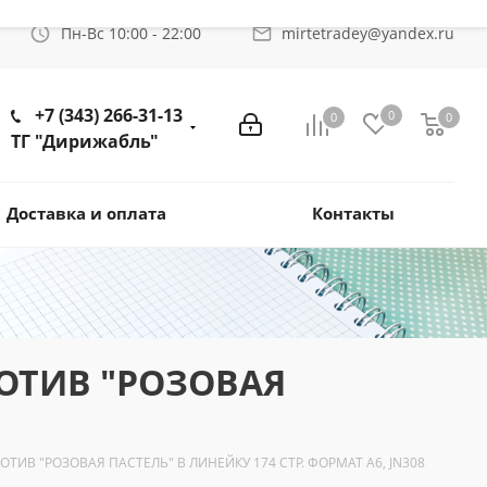
Пн-Вс 10:00 - 22:00
mirtetradey@yandex.ru
+7 (343) 266-31-13
0
0
0
ТГ "Дирижабль"
Доставка и оплата
Контакты
МОТИВ "РОЗОВАЯ
МОТИВ "РОЗОВАЯ ПАСТЕЛЬ" В ЛИНЕЙКУ 174 СТР. ФОРМАТ A6, JN308