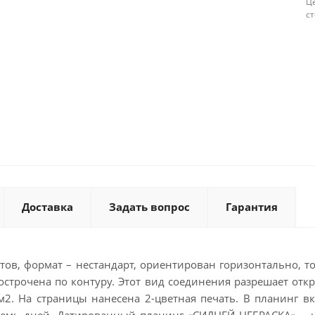
Це
с
Доставка
Задать вопрос
Гарантия
ов, формат – нестандарт, ориентирован горизонтально, т
рострочена по контуру. Этот вид соединения разрешает отк
м2. На страницы нанесена 2-цветная печать. В планинг в
 семь дней. Датированный планинг «СИДНЕЙ НЕБРАСКА» – 