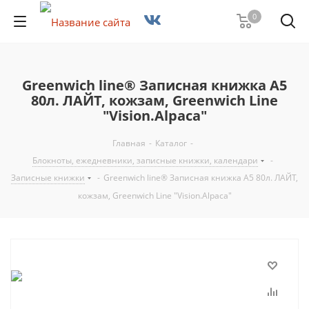
0
Greenwich line® Записная книжка А5
80л. ЛАЙТ, кожзам, Greenwich Line
"Vision.Alpaca"
Главная
-
Каталог
-
Блокноты, ежедневники, записные книжки, календари
-
Записные книжки
-
Greenwich line® Записная книжка А5 80л. ЛАЙТ,
кожзам, Greenwich Line "Vision.Alpaca"