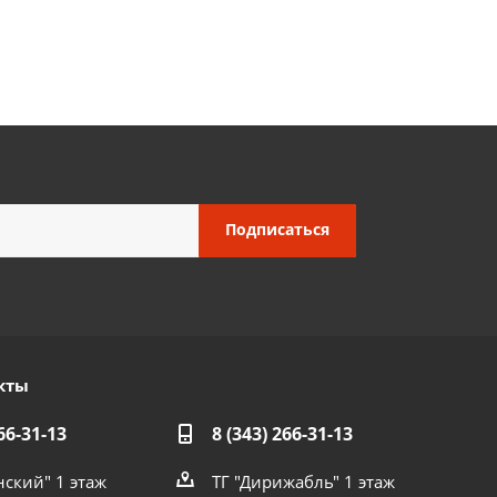
кты
66-31-13
8 (343) 266-31-13
нский" 1 этаж
ТГ "Дирижабль" 1 этаж