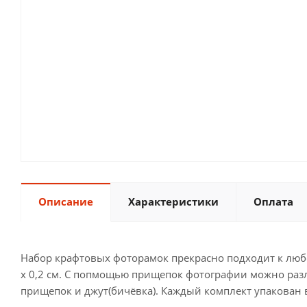
Описание
Характеристики
Оплата
Набор крафтовых фоторамок прекрасно подходит к любо
х 0,2 см. С попмощью прищепок фотографии можно разло
прищепок и джут(бичёвка). Каждый комплект упакован в 