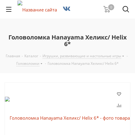
0
Головоломка Hanayama Хеликс/ Helix
6*
Главная
-
Каталог
-
Игрушки, развивающие и настольные игры
-
Головоломки
-
Головоломка Hanayama Хеликс/ Helix 6*