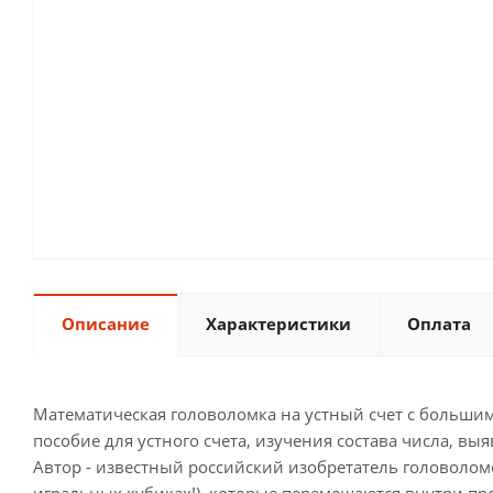
Описание
Характеристики
Оплата
Математическая головоломка на устный счет с больши
пособие для устного счета, изучения состава числа, вы
Автор - известный российский изобретатель головоломо
игральных кубиках!), которые перемещаются внутри про