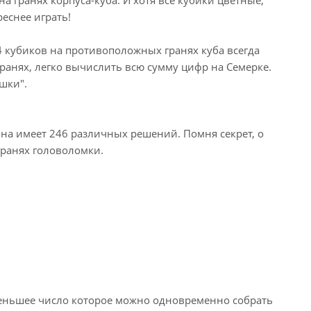
реснее играть!
4 кубиков на противоположных гранях куба всегда
гранях, легко вычислить всю сумму цифр на Семерке.
шки".
она имеет 246 различных решений. Помня секрет, о
гранях головоломки.
аименьшее число которое можно одновременно собрать