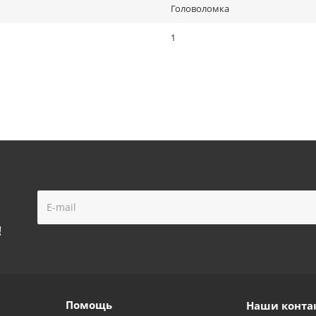
Головоломка
1
!
Помощь
Наши конта