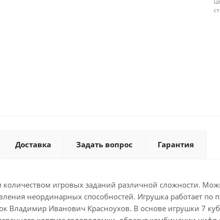
Це
с
Доставка
Задать вопрос
Гарантия
м количеством игровых заданий различной сложности. Мож
явления неординарных способностей. Игрушка работает по пр
к Владимир Иванович Красноухов. В основе игрушки 7 кубико
зрачного корпуса головоломки, образуя комбинации цифр на