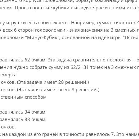
ачения. Просто цветные кубики выглядят ярче и с ними инте
у игрушки есть свои секреты. Например, сумма точек всех 
я всех 6 сторон головоломки - зная значения на 3 смежных 
оловоломки "Минус-Кубик", основанной на идее игры "Пятна
 равнялась 62 очкам. Эта задача сравнительно несложная – 
шения нужно собрать сумму из 62/2=31 точек на 3 смежных 
Семерка
очков. (Эта задача имеет 28 решений.)
очков. (Эта задача имеет всего 8 решений.)
нственным способом
 равнялась 34 очкам.
 равнялась 88 очкам.
 очков.
ов на каждой из его граней в точности равнялось 7. Это н