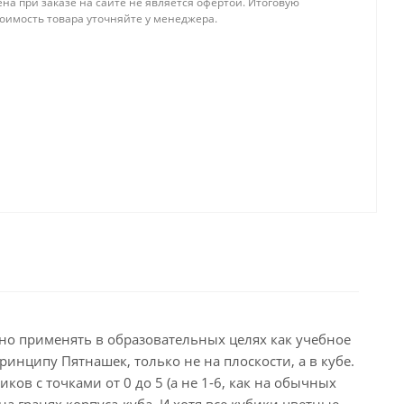
на при заказе на сайте не является офертой. Итоговую
тоимость товара уточняйте у менеджера.
но применять в образовательных целях как учебное
инципу Пятнашек, только не на плоскости, а в кубе.
в с точками от 0 до 5 (а не 1-6, как на обычных
 гранях корпуса-куба. И хотя все кубики цветные,