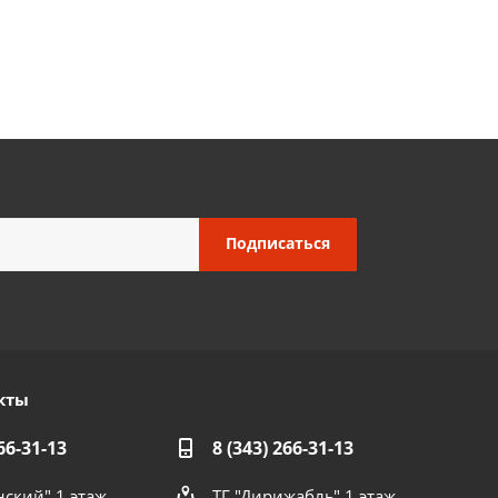
кты
66-31-13
8 (343) 266-31-13
нский" 1 этаж
ТГ "Дирижабль" 1 этаж