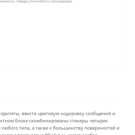
тоимость товара уточняйте у менеджера.
приоритеты, ввести цветовую кодировку сообщений и
пактном блоке скомбинированы стикеры четырех
е любого типа, а также к большинству поверхностей и
мага с плотностью 80 г/кв.м. имеет особое