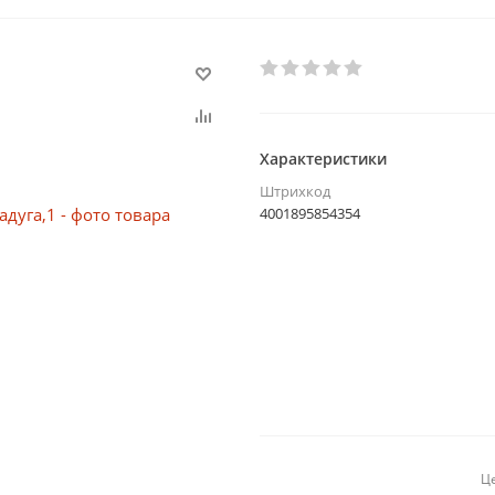
Характеристики
Штрихкод
4001895854354
Це