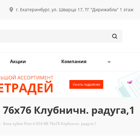
г. Екатеринбург, ул. Шварца 17, ТГ "Дирижабль" 1 этаж
Акции
Компания
B 76х76 Клубничн. радуга,1
-
Блок-кубик Post-it 654-RB 76х76 Клубничн. радуга,1