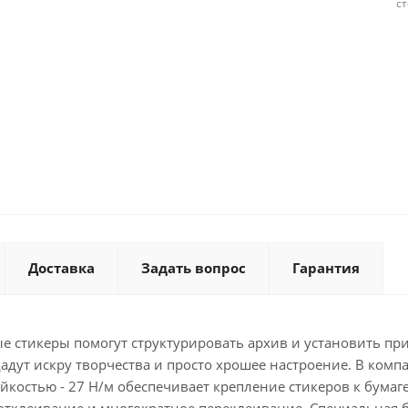
с
Доставка
Задать вопрос
Гарантия
тные стикеры помогут структурировать архив и установить 
дут искру творчества и просто хрошее настроение. В ком
лейкостью - 27 Н/м обеспечивает крепление стикеров к бумаг
тклеивание и многократное переклеивание. Специальная бу