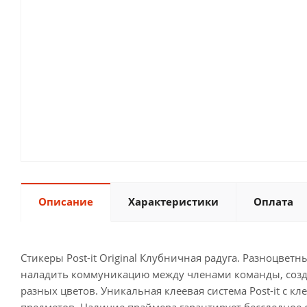
Описание
Характеристики
Оплата
Стикеры Post-it Original Клубничная радуга. Разноцве
наладить коммуникацию между членами команды, созда
разных цветов. Уникальная клеевая система Post-it с к
предметов. Наличие праймера гарантирует бесследное о