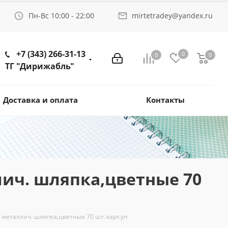
Пн-Вс 10:00 - 22:00
mirtetradey@yandex.ru
+7 (343) 266-31-13
0
0
0
ТГ "Дирижабль"
Доставка и оплата
Контакты
лич. шляпка,цветные 70
металлич. шляпка,цветные 70 шт. карт.уп