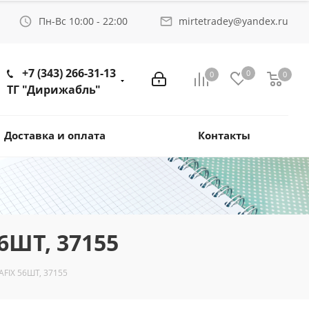
Пн-Вс 10:00 - 22:00
mirtetradey@yandex.ru
+7 (343) 266-31-13
0
0
0
ТГ "Дирижабль"
Доставка и оплата
Контакты
ШТ, 37155
IX 56ШТ, 37155