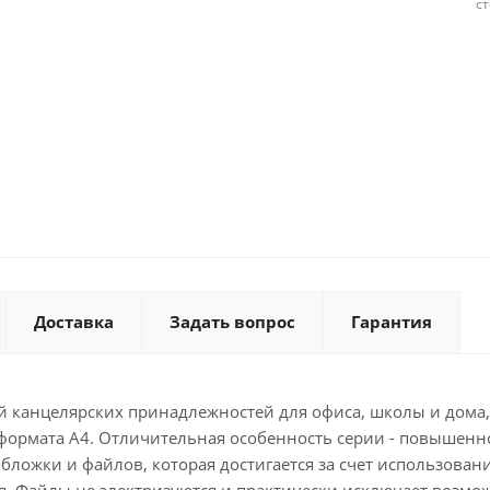
с
Доставка
Задать вопрос
Гарантия
й канцелярских принадлежностей для офиса, школы и дома
ормата А4. Отличительная особенность серии - повышенное
ожки и файлов, которая достигается за счет использовани
 Файлы не электризуются и практически исключает возмож