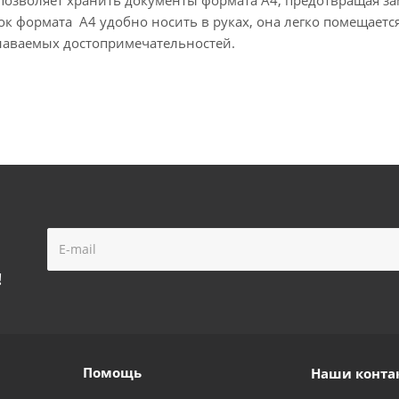
к формата А4 удобно носить в руках, она легко помещается 
знаваемых достопримечательностей.
!
Помощь
Наши конта