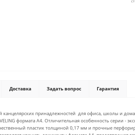
с
Доставка
Задать вопрос
Гарантия
й канцелярских принадлежностей для офиса, школы и дом
AVELING формата А4. Отличительная особенность серии - э
ачественный пластик толщиной 0,17 мм и прочные перфор
позволяет хранить документы формата А4, предотвращая за