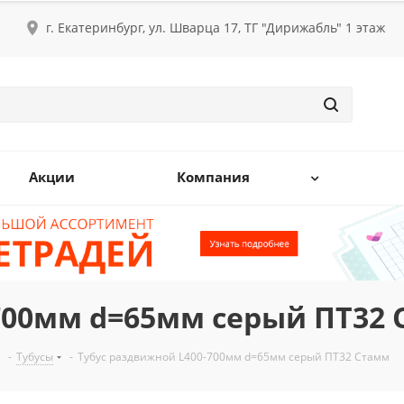
г. Екатеринбург, ул. Шварца 17, ТГ "Дирижабль" 1 этаж
Акции
Компания
700мм d=65мм серый ПТ32
-
Тубусы
-
Тубус раздвижной L400-700мм d=65мм серый ПТ32 Стамм