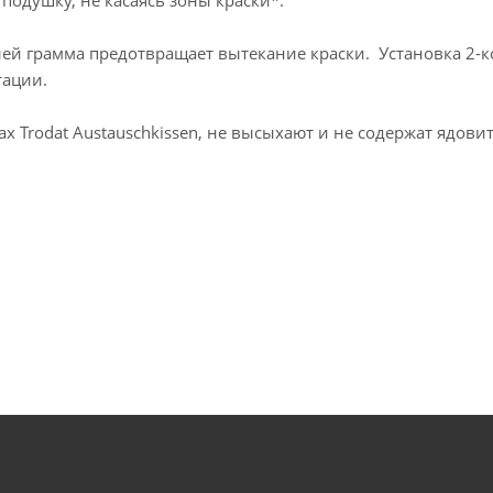
олей грамма предотвращает вытекание краски. Установка 2
тации.
х Trodat Austauschkissen, не высыхают и не содержат ядови