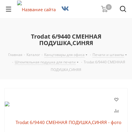
0
Trodat 6/9440 СМЕННАЯ
ПОДУШКА,СИНЯЯ
Главная
-
Каталог
-
Канцтовары для офиса
-
Печати и штампы
-
Штемпельная подушка для печати
-
Trodat 6/9440 СМЕННАЯ
ПОДУШКА,СИНЯЯ