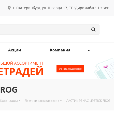
г. Екатеринбург, ул. Шварца 17, ТГ "Дирижабль" 1 этаж
Акции
Компания
FROG
Карандаши
-
Ластики канцелярские
-
ЛАСТИК PENAC LIPSTICK FROG